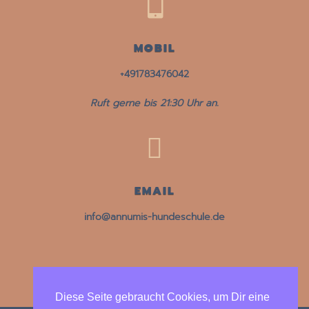

MOBIL
+491783476042
Ruft gerne bis 21:30 Uhr an.

EMAIL
info@annumis-hundeschule.de
Diese Seite gebraucht Cookies, um Dir eine