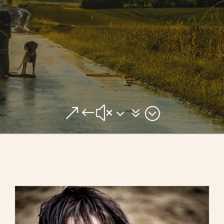
&#x37;